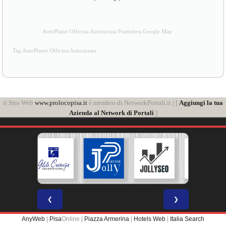
AutoPlanet Officina Autorizzata Pontedera Google Map
Tag AutoPlanet Officina Autorizzata
il Sito Web
www.prolocopisa.it
è membro di NetworkPortali.it | [
Aggiungi la tua
Azienda al Network di Portali
]
❮
❯
AnyWeb
|
Pisa
Online |
Piazza Armerina
|
Hotels Web
|
Italia Search