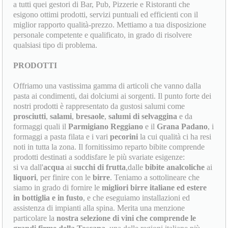
a tutti quei gestori di Bar, Pub, Pizzerie e Ristoranti che
esigono ottimi prodotti, servizi puntuali ed efficienti con il
miglior rapporto qualità-prezzo. Mettiamo a tua disposizione
personale competente e qualificato, in grado di risolvere
qualsiasi tipo di problema.
PRODOTTI
Offriamo una vastissima gamma di articoli che vanno dalla
pasta ai condimenti, dai dolciumi ai sorgenti. Il punto forte dei
nostri prodotti è rappresentato da gustosi salumi come
prosciutti
,
salami
,
bresaole
,
salumi di selvaggina
e da
formaggi quali il
Parmigiano Reggiano
e il
Grana Padano
, i
formaggi a pasta filata e i vari
pecorini
la cui qualità ci ha resi
noti in tutta la zona. Il fornitissimo reparto bibite comprende
prodotti destinati a soddisfare le più svariate esigenze:
si va dall'
acqua
ai
succhi di frutta
,dalle
bibite analcoliche
ai
liquori
, per finire con le
birre
. Teniamo a sottolineare che
siamo in grado di fornire le
migliori birre italiane ed estere
in bottiglia e in fusto
, e che eseguiamo installazioni ed
assistenza di impianti alla spina. Merita una menzione
particolare la
nostra selezione di vini che comprende le