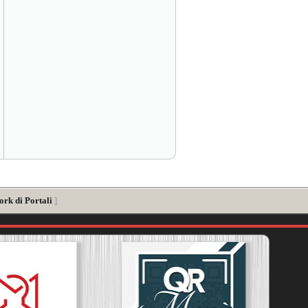
ork di Portali
]