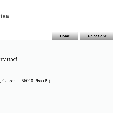
isa
Home
Ubicazione
tattaci
5, Caprona - 56010 Pisa (PI)
t