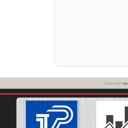
il Sito Web
www