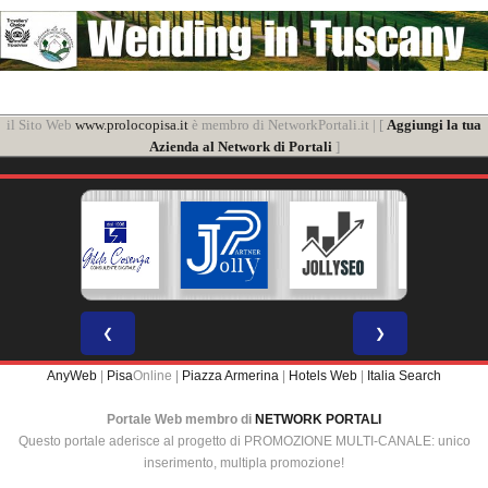
il Sito Web
www.prolocopisa.it
è membro di NetworkPortali.it | [
Aggiungi la tua
Azienda al Network di Portali
]
❮
❯
AnyWeb
|
Pisa
Online |
Piazza Armerina
|
Hotels Web
|
Italia Search
Portale Web membro di
NETWORK PORTALI
Questo portale aderisce al progetto di PROMOZIONE MULTI-CANALE: unico
inserimento, multipla promozione!