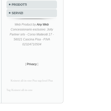
PRODOTTI
SERVIZI
Web Product by
Any Web
Concessionario esclusivo: Jolly
Partner srls - Corso Matteotti 17 -
56021 Cascina Pisa - P.IVA
02324710504
[
Privacy
]
Koinext all-in-one Pisa tagcloud Pisa
Tag Koinext all-in-one