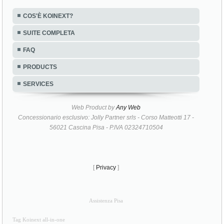
COS'È KOINEXT?
SUITE COMPLETA
FAQ
PRODUCTS
SERVICES
Web Product by
Any Web
Concessionario esclusivo: Jolly Partner srls - Corso Matteotti 17 -
56021 Cascina Pisa - P.IVA 02324710504
[
Privacy
]
Assistenza Pisa
Tag Koinext all-in-one