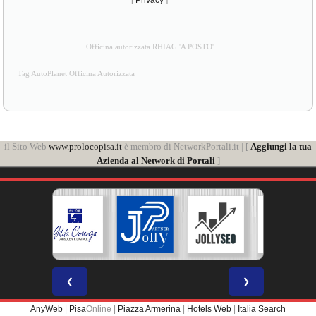
[
Privacy
]
Officina autorizzata RHIAG 'A POSTO'
Tag AutoPlanet Officina Autorizzata
il Sito Web
www.prolocopisa.it
è membro di NetworkPortali.it | [
Aggiungi la tua
Azienda al Network di Portali
]
❮
❯
AnyWeb
|
Pisa
Online |
Piazza Armerina
|
Hotels Web
|
Italia Search