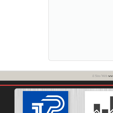
il Sito Web
www