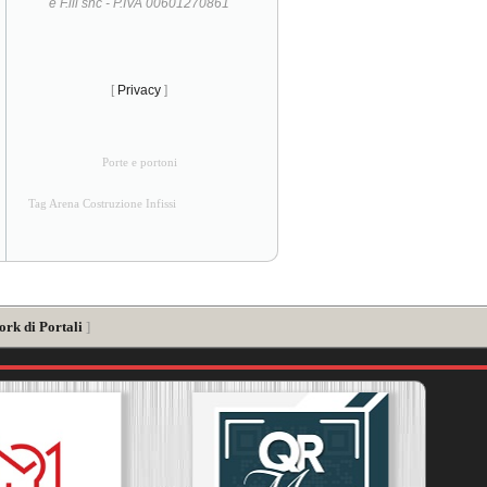
e F.lli snc - P.IVA 00601270861
[
Privacy
]
Porte e portoni
Tag Arena Costruzione Infissi
ork di Portali
]