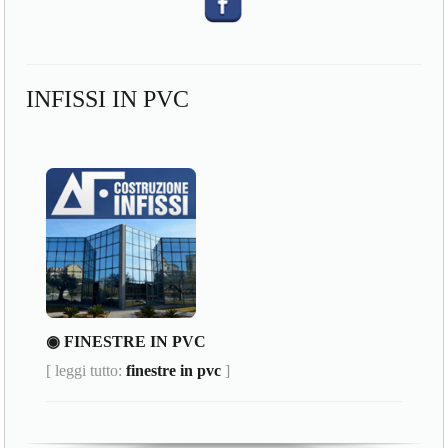
INFISSI IN PVC
◉ FINESTRE IN PVC
[ leggi tutto:
finestre in pvc
]