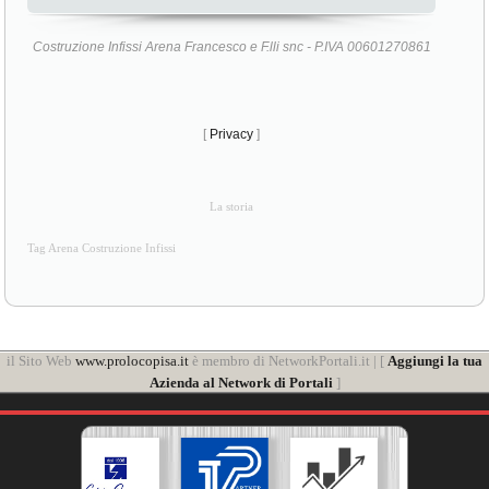
Costruzione Infissi Arena Francesco e F.lli snc - P.IVA 00601270861
[
Privacy
]
La storia
Tag Arena Costruzione Infissi
il Sito Web
www.prolocopisa.it
è membro di NetworkPortali.it | [
Aggiungi la tua
Azienda al Network di Portali
]