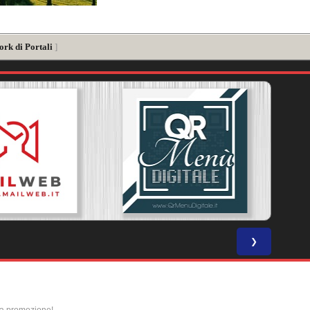
ork di Portali
]
❯
la promozione!