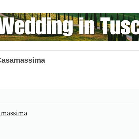
 Casamassima
amassima