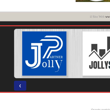
il Sito Web
www
❮
Questo portal