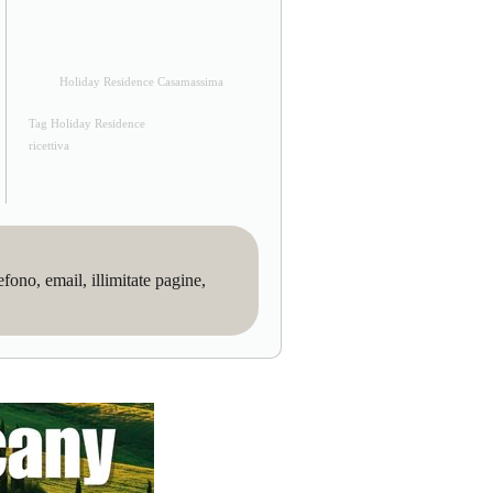
Holiday Residence Casamassima
Tag Holiday Residence
ricettiva
no, email, illimitate pagine,