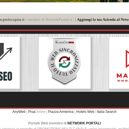
.prolocopisa.it
è membro di NetworkPortali.it | [
Aggiungi la tua Azienda al Netw
AnyWeb
|
Pisa
Online |
Piazza Armerina
|
Hotels Web
|
Italia Search
Portale Web membro di
NETWORK PORTALI
e aderisce al progetto di PROMOZIONE MULTI-CANALE: unico inserimento, multip