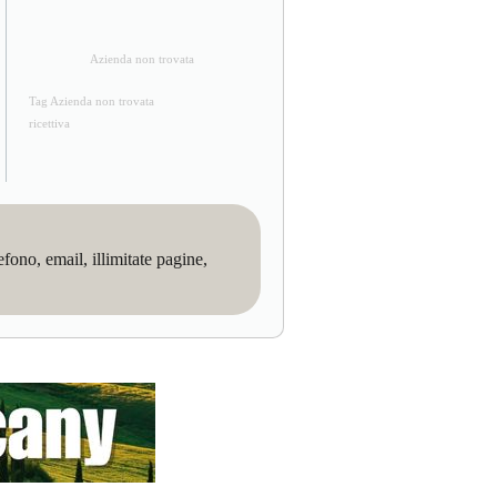
Azienda non trovata
Tag Azienda non trovata
ricettiva
no, email, illimitate pagine,