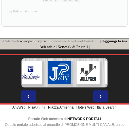
Koinext all-in-one Pisa Pisa
Tag Koinext all-in-one
il Sito Web
www.prolocopisa.it
è membro di NetworkPortali.it | [
Aggiungi la tua
Azienda al Network di Portali
]
❮
❯
AnyWeb
|
Pisa
Online |
Piazza Armerina
|
Hotels Web
|
Italia Search
Portale Web membro di
NETWORK PORTALI
Questo portale aderisce al progetto di PROMOZIONE MULTI-CANALE: unico