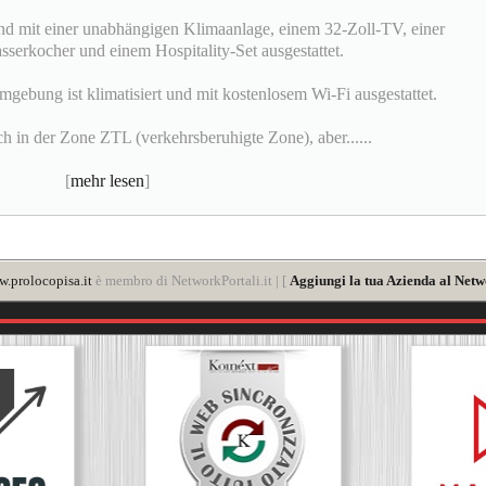
nd mit einer unabhängigen Klimaanlage, einem 32-Zoll-TV, einer
serkocher und einem Hospitality-Set ausgestattet.
gebung ist klimatisiert und mit kostenlosem Wi-Fi ausgestattet.
h in der Zone ZTL (verkehrsberuhigte Zone), aber......
[
mehr lesen
]
.prolocopisa.it
è membro di NetworkPortali.it | [
Aggiungi la tua Azienda al Netw