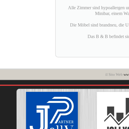
Alle Zimmer sind hypoallergen u
Minibar, einem Was
Die Möbel sind brandneu, die Um
Das B & B befindet sic
il Sito Web
www