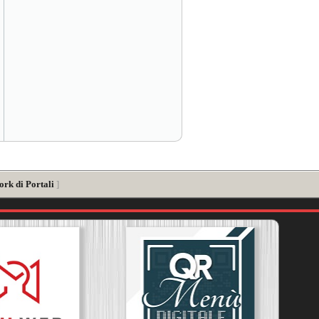
ork di Portali
]