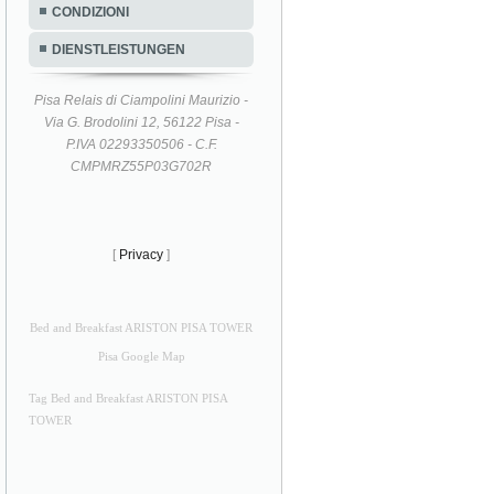
CONDIZIONI
DIENSTLEISTUNGEN
Pisa Relais di Ciampolini Maurizio -
Via G. Brodolini 12, 56122 Pisa -
P.IVA 02293350506 - C.F.
CMPMRZ55P03G702R
[
Privacy
]
Bed and Breakfast ARISTON PISA TOWER
Pisa Google Map
Tag Bed and Breakfast ARISTON PISA
TOWER