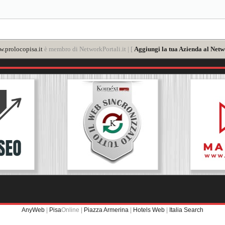
.prolocopisa.it
è membro di NetworkPortali.it | [
Aggiungi la tua Azienda al Netw
AnyWeb
|
Pisa
Online |
Piazza Armerina
|
Hotels Web
|
Italia Search