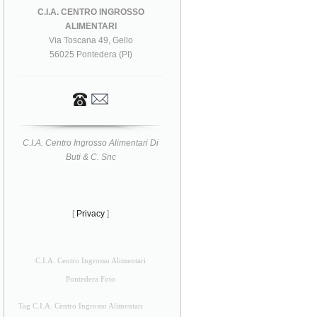
C.I.A. CENTRO INGROSSO
ALIMENTARI
Via Toscana 49, Gello
56025 Pontedera (PI)
C.I.A. Centro Ingrosso Alimentari Di
Buti & C. Snc
[
Privacy
]
C.I.A. Centro Ingrosso Alimentari
Pontedera Foto
Tag C.I.A. Centro Ingrosso Alimentari