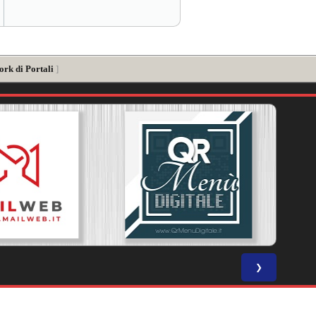
ork di Portali
]
❯