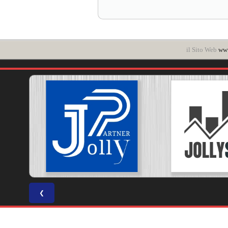
il Sito Web
www
❮