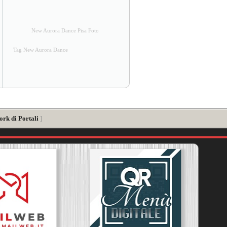
New Aurora Dance Pisa Foto
Tag New Aurora Dance
ork di Portali
]