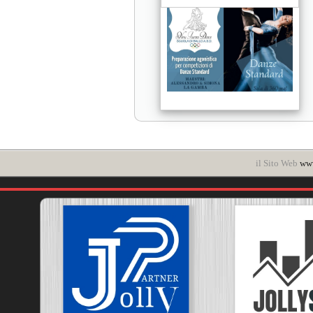
il Sito Web
www