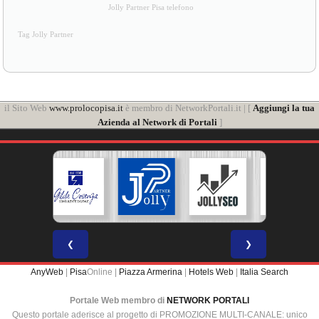
Jolly Partner Pisa telefono
Tag Jolly Partner
il Sito Web
www.prolocopisa.it
è membro di NetworkPortali.it | [
Aggiungi la tua
Azienda al Network di Portali
]
❮
❯
AnyWeb
|
Pisa
Online |
Piazza Armerina
|
Hotels Web
|
Italia Search
Portale Web membro di
NETWORK PORTALI
Questo portale aderisce al progetto di PROMOZIONE MULTI-CANALE: unico