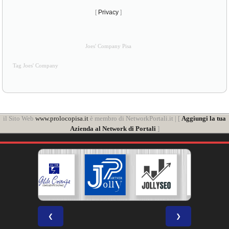
[
Privacy
]
Joes' Company Pisa
Tag Joes' Company
il Sito Web
www.prolocopisa.it
è membro di NetworkPortali.it | [
Aggiungi la tua
Azienda al Network di Portali
]
❮
❯