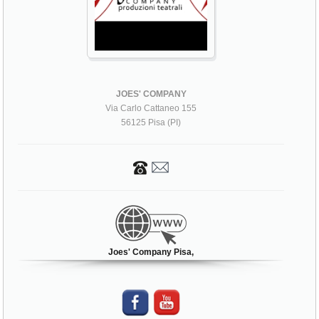
JOES' COMPANY
Via Carlo Cattaneo 155
56125 Pisa (PI)
Joes' Company Pisa,