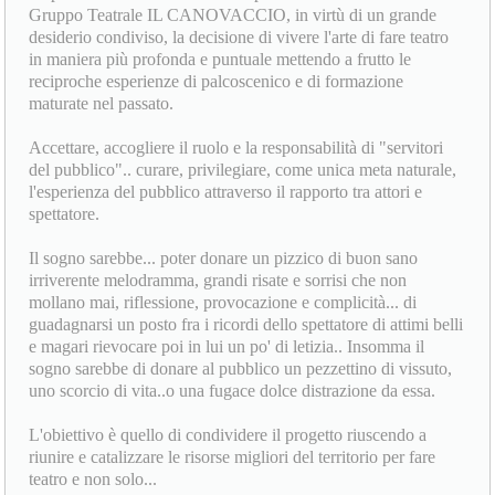
Gruppo Teatrale IL CANOVACCIO, in virtù di un grande
desiderio condiviso, la decisione di vivere l'arte di fare teatro
in maniera più profonda e puntuale mettendo a frutto le
reciproche esperienze di palcoscenico e di formazione
maturate nel passato.
Accettare, accogliere il ruolo e la responsabilità di "servitori
del pubblico".. curare, privilegiare, come unica meta naturale,
l'esperienza del pubblico attraverso il rapporto tra attori e
spettatore.
Il sogno sarebbe... poter donare un pizzico di buon sano
irriverente melodramma, grandi risate e sorrisi che non
mollano mai, riflessione, provocazione e complicità... di
guadagnarsi un posto fra i ricordi dello spettatore di attimi belli
e magari rievocare poi in lui un po' di letizia.. Insomma il
sogno sarebbe di donare al pubblico un pezzettino di vissuto,
uno scorcio di vita..o una fugace dolce distrazione da essa.
L'obiettivo è quello di condividere il progetto riuscendo a
riunire e catalizzare le risorse migliori del territorio per fare
teatro e non solo...