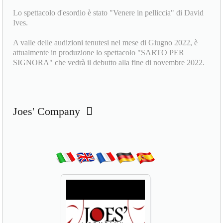
Lo spettacolo d'esordio è stato "Venere in pelliccia" di David
Ives.
A valle delle audizioni tenutesi nel mese di Giugno 2022, è
attualmente in produzione lo spettacolo "SARTO PER
SIGNORA" che vedrà il debutto alla fine di novembre 2022.
Joes' Company