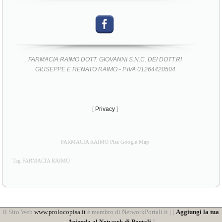
FARMACIA RAIMO DOTT. GIOVANNI S.N.C. DEI DOTT.RI
GIUSEPPE E RENATO RAIMO - P.IVA 01264420504
[
Privacy
]
FARMACIA RAIMO Pisa Google Map
Tag FARMACIA RAIMO
il Sito Web
www.prolocopisa.it
è membro di NetworkPortali.it | [
Aggiungi la tua
Azienda al Network di Portali
]