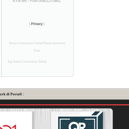
e F.lli snc - P.IVA 00601270861
[
Privacy
]
Arena Costruzione Infissi Piazza Armerina
Foto
Tag Arena Costruzione Infissi
ork di Portali
]