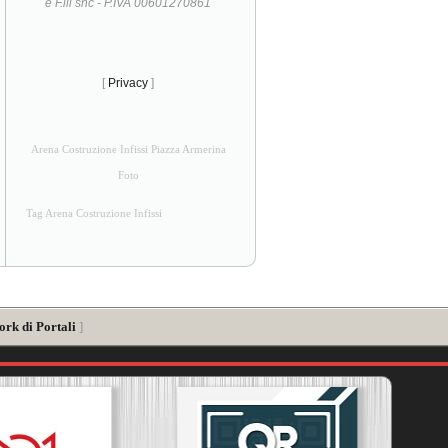
e F.lli snc - P.IVA 00601270861
[
Privacy
]
Arena Costruzione Infissi Piazza Armerina
Foto
Tag Arena Costruzione Infissi
ork di Portali
]