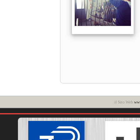
il Sito Web
www